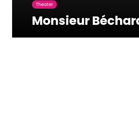
Theater
Monsieur Béchar
Theatre Monot
Rue de l'Université Saint-
Joseph, Beirut, Lebanon
Monsieur Béchara
62 events by Josyane Boulos présente
« MONSIEUR BECHARA »
D'Alexandre Najjar