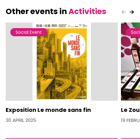
Other events in
Activities
Social Event
Soci
Exposition Le monde sans fin
Le Zou
30 APRIL 2025
19 FEBR