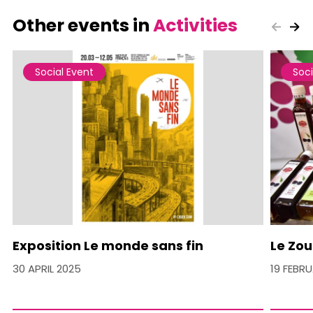
Other events in
Activities
Social Event
Soci
Exposition Le monde sans fin
Le Zou
30 APRIL 2025
19 FEBR