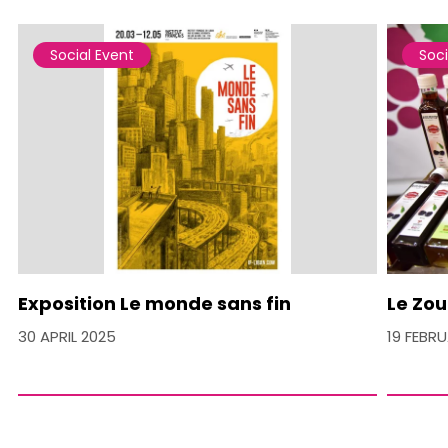
Social Event
Soci
Exposition Le monde sans fin
Le Zou
30 APRIL 2025
19 FEBR