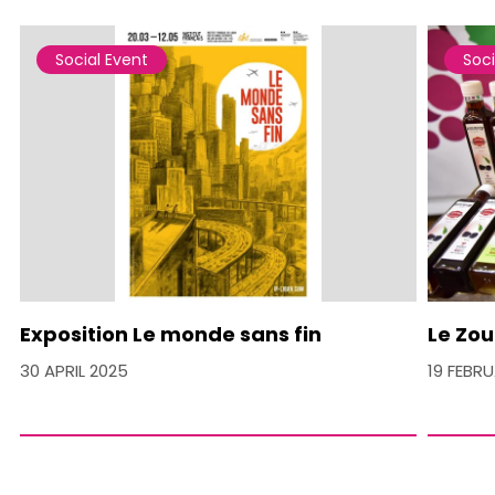
Social Event
Soci
Exposition Le monde sans fin
Le Zou
30 APRIL 2025
19 FEBR