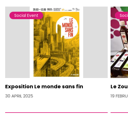
Social Event
Soci
Exposition Le monde sans fin
Le Zou
30 APRIL 2025
19 FEBR