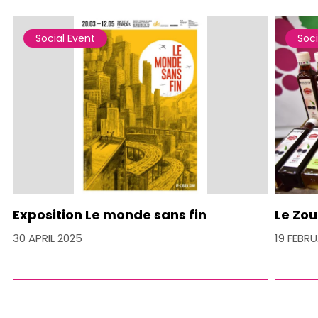
Social Event
Soci
Exposition Le monde sans fin
Le Zou
30 APRIL 2025
19 FEBR