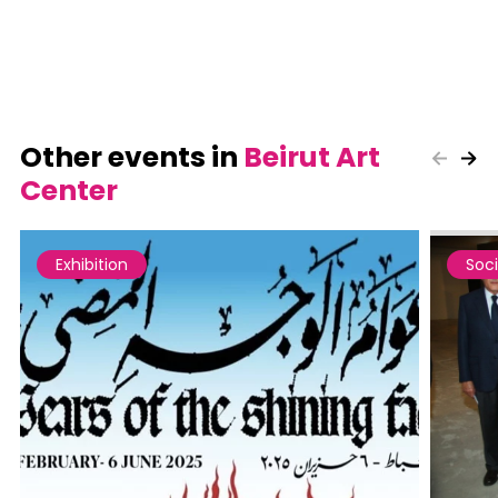
Other events in
Beirut Art
Center
Exhibition
Soci