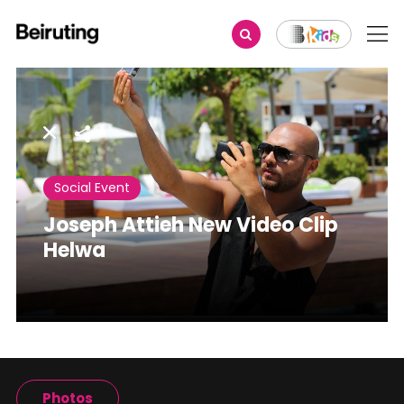
Share
Social Event
Joseph Attieh New Video Clip
Helwa
Photos