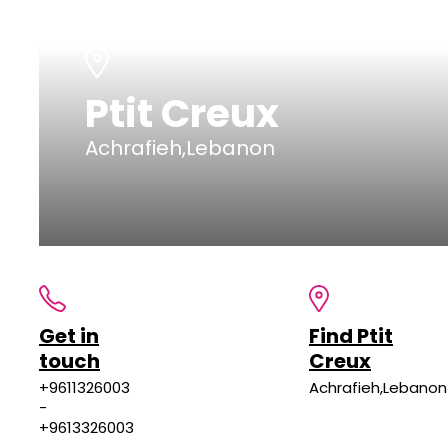
Ptit Creux
Achrafieh,Lebanon
Get in
Find Ptit
touch
Creux
+9611326003
Achrafieh,Lebanon
-
+9613326003