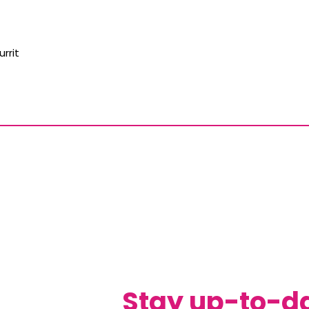
urrit
Stay up-to-d